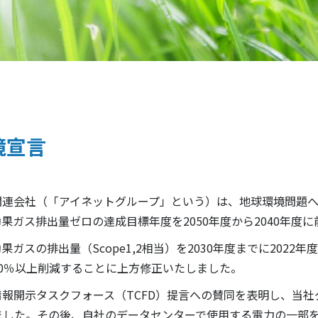
境宣言
連会社（「アイネットグループ」という）は、地球環境問題へ
果ガス排出量ゼロの達成目標年度を2050年度から2040年度
の排出量（Scope1,2相当）を2030年度までに2022年
0％以上削減することに上方修正いたしました。
務情報開示タスクフォース（TCFD）提言への賛同を表明し、当
ました。その後、自社のデータセンターで使用する電力の一部