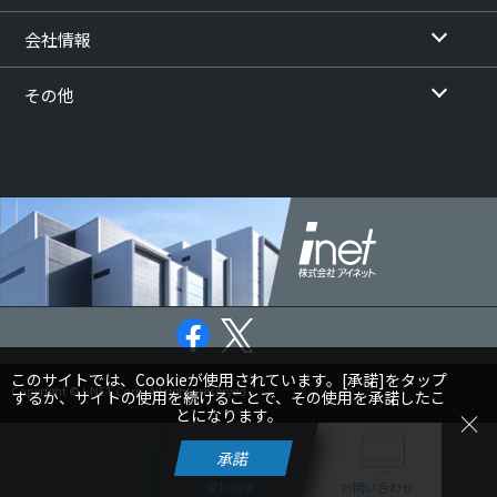
会社情報
その他
このサイトでは、Cookieが使用されています。[承諾]をタップ
Copyright © I-NET Corp. All rights reserved.
するか、サイトの使用を続けることで、その使用を承諾したこ
とになります。
承諾
資料請求
お問い合わせ