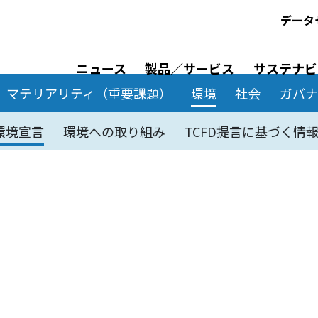
データ
ニュース
製品／サービス
サステナビ
マテリアリティ（重要課題）
環境
社会
ガバ
環境宣言
環境への取り組み
TCFD提言に基づく情