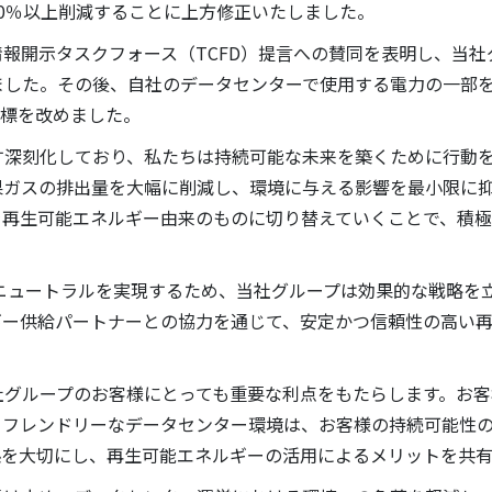
0％以上削減することに上方修正いたしました。
務情報開示タスクフォース（TCFD）提言への賛同を表明し、当
ました。その後、自社のデータセンターで使用する電力の一部
目標を改めました。
深刻化しており、私たちは持続可能な未来を築くために行動を
果ガスの排出量を大幅に削減し、環境に与える影響を最小限に
を再生可能エネルギー由来のものに切り替えていくことで、積
ニュートラルを実現するため、当社グループは効果的な戦略を
ギー供給パートナーとの協力を通じて、安定かつ信頼性の高い
グループのお客様にとっても重要な利点をもたらします。お客
コフレンドリーなデータセンター環境は、お客様の持続可能性
係を大切にし、再生可能エネルギーの活用によるメリットを共