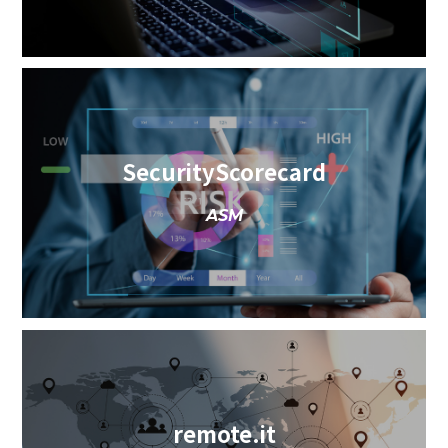
SecurityScorecard
ASM
remote.it