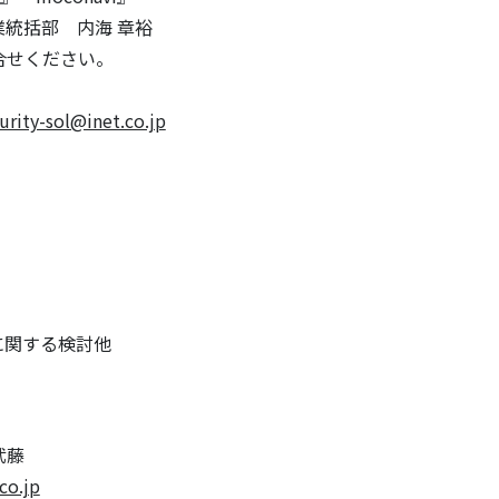
業統括部 内海 章裕
せください。
urity-sol@inet.co.jp
関する検討他
武藤
co.jp