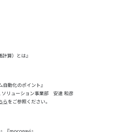
価計算）とは』
ム自動化のポイント』
リューション事業部 安達 和彦
ちら
をご参照ください。
』『moconavi』