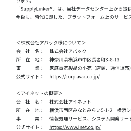
ります。
「SupplyLinker®」は、当社データセンター上
今後も、時代に即した、プラットフォーム上のサービ
＜株式会社アバック様について＞
会 社 名：
株式会社アバック
所 在 地：
神奈川県横浜市中区長者町3-8-13
事 業：
家庭電気製品の小売（店頭、通信販売
公式サイト：
https://corp.avac.co.jp/
＜アイネットの概要＞
会 社 名：
株式会社アイネット
所 在 地：
横浜市西区みなとみらい5-1-2 横浜
事 業：
情報処理サービス、システム開発サー
公式サイト：
https://www.inet.co.jp/