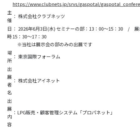
https://www.clubnets.jp/srvs/gaspotal/gaspotal_confer
主
： 株式会社クラブネッツ
催
日
： 2026年6月3日(水) セミナーの部：13：00～15：30 /
時
15：30～17：30
※当社は展示会の部のみの出展です
場
： 東京国際フォーラム
所
出
展
： 株式会社アイネット
者
名
出
展
：LPG販売・顧客管理システム「プロパネット」
内
容