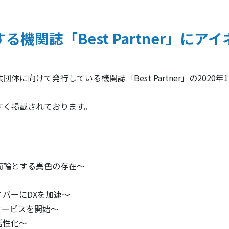
機関誌「Best Partner」に
に向けて発行している機関誌「Best Partner」の202
すく掲載されております。
両輪とする異色の存在～
バーにDXを加速～
サービスを開始～
活性化～