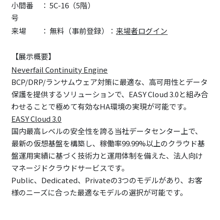
小間番
：
5C-16（5階）
号
来場
：
無料（事前登録）：
来場者ログイン
【展示概要】
Neverfail Continuity Engine
BCP/DRP/ランサムウェア対策に最適な、高可用性とデータ
保護を提供するソリューションで、EASY Cloud 3.0と組み合
わせることで極めて有効なHA環境の実現が可能です。
EASY Cloud 3.0
国内最高レベルの安全性を誇る当社データセンター上で、
最新の仮想基盤を構築し、稼働率99.99%以上のクラウド基
盤運用実績に基づく技術力と運用体制を備えた、法人向け
マネージドクラウドサービスです。
Public、Dedicated、Privateの3つのモデルがあり、お客
様のニーズに合った最適なモデルの選択が可能です。