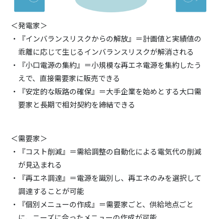
＜発電家＞
『インバランスリスクからの解放』＝計画値と実績値の
乖離に応じて生じるインバランスリスクが解消される
『小口電源の集約』＝小規模な再エネ電源を集約したう
えで、直接需要家に販売できる
『安定的な販路の確保』＝大手企業を始めとする大口需
要家と長期で相対契約を締結できる
＜需要家＞
『コスト削減』＝需給調整の自動化による電気代の削減
が見込まれる
『再エネ調達』＝電源を識別し、再エネのみを選択して
調達することが可能
『個別メニューの作成』＝需要家ごと、供給地点ごと
に、ニーズに合ったメニューの作成が可能