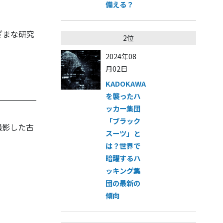
備える？
ざまな研究
2位
2024年08
月02日
KADOKAWA
を襲ったハ
ッカー集団
「ブラック
撮影した古
スーツ」と
は？世界で
暗躍するハ
ッキング集
団の最新の
傾向