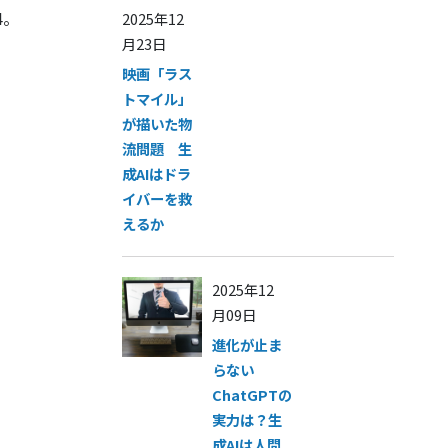
4。
2025年12
月23日
映画「ラス
トマイル」
が描いた物
流問題 生
成AIはドラ
イバーを救
えるか
2025年12
月09日
進化が止ま
らない
ChatGPTの
実力は？生
成AIは人間