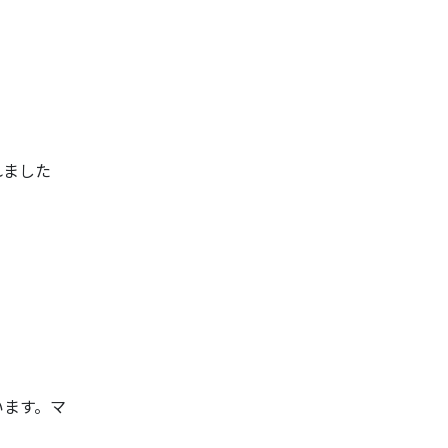
れました
います。マ