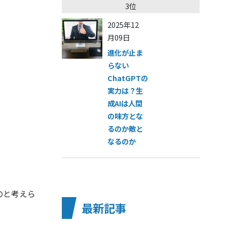
3位
2025年12
月09日
進化が止ま
らない
ChatGPTの
実力は？生
成AIは人間
の味方とな
るのか敵と
なるのか
のと考えら
最新記事