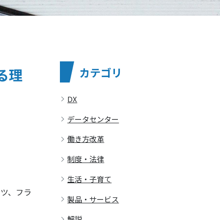
カテゴリ
る理
DX
データセンター
働き方改革
制度・法律
生活・子育て
イツ、フラ
製品・サービス
解説