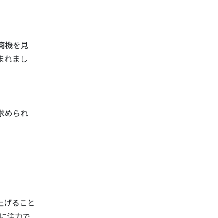
商機を見
まれまし
求められ
上げること
に注力で