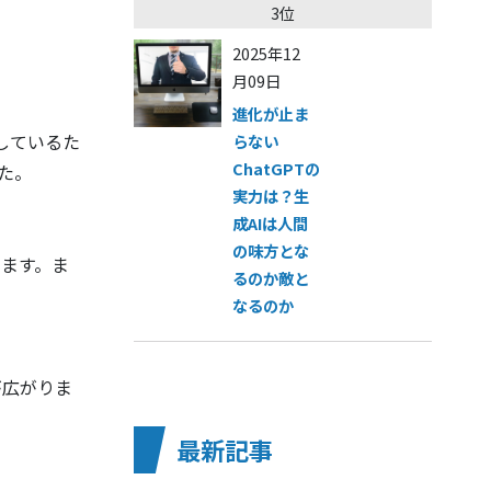
3位
2025年12
月09日
進化が止ま
しているた
らない
ChatGPTの
た。
実力は？生
成AIは人間
の味方とな
ります。ま
るのか敵と
なるのか
が広がりま
最新記事