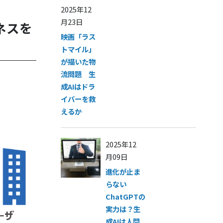
2025年12
月23日
ネスを
映画「ラス
トマイル」
が描いた物
流問題 生
成AIはドラ
イバーを救
えるか
2025年12
月09日
進化が止ま
らない
ChatGPTの
実力は？生
成AIは人間