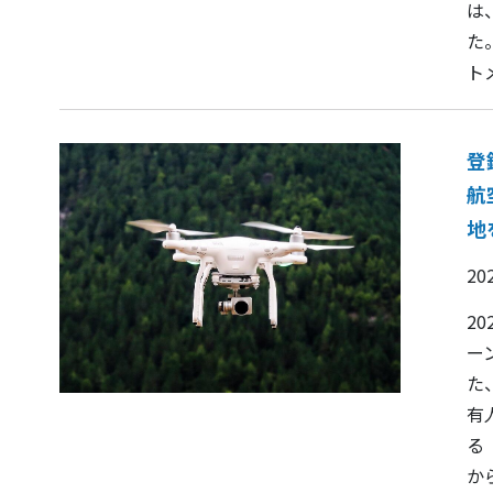
は
た
トメ
登
航
地
20
2
ー
た
有
る
か