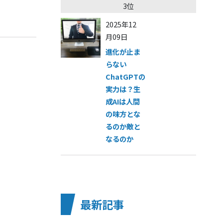
3位
2025年12
月09日
進化が止ま
らない
ChatGPTの
実力は？生
成AIは人間
の味方とな
るのか敵と
なるのか
最新記事