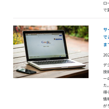
ロ
で
サ
で
ま
20
デ
技
ー
た
得
情
が