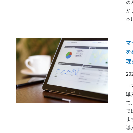
の
か
本に
マ
を
理
20
「
導
て
で
ま
導