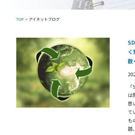
TOP
アイネットブログ
S
く
数
20
「
は
思
て
も
題